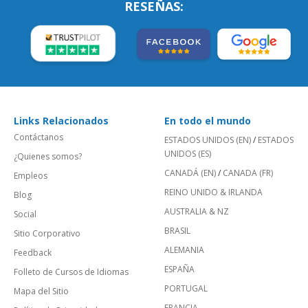
RESEÑAS:
Links Relacionados
En todo el mundo
Contáctanos
ESTADOS UNIDOS (EN)
/
ESTADOS
UNIDOS (ES)
¿Quienes somos?
CANADÁ (EN)
/
CANADA (FR)
Empleos
REINO UNIDO & IRLANDA
Blog
AUSTRALIA & NZ
Social
BRASIL
Sitio Corporativo
ALEMANIA
Feedback
ESPAÑA
Folleto de Cursos de Idiomas
PORTUGAL
Mapa del Sitio
FRANCIA