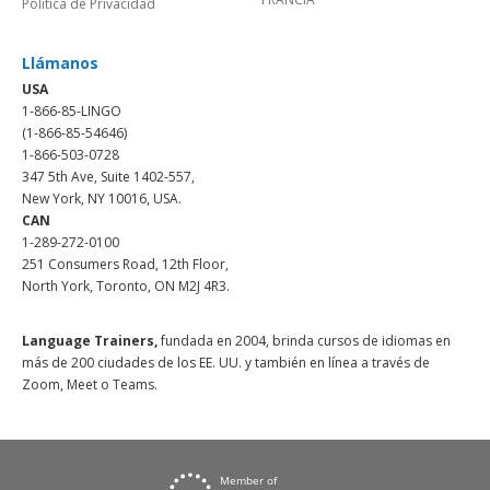
Política de Privacidad
Llámanos
USA
1-866-85-LINGO
(1-866-85-54646)
1-866-503-0728
347 5th Ave, Suite 1402-557,
New York, NY 10016, USA.
CAN
1-289-272-0100
251 Consumers Road, 12th Floor,
North York, Toronto, ON M2J 4R3.
Language Trainers,
fundada en 2004, brinda cursos de idiomas en
más de 200 ciudades de los EE. UU. y también en línea a través de
Zoom, Meet o Teams.