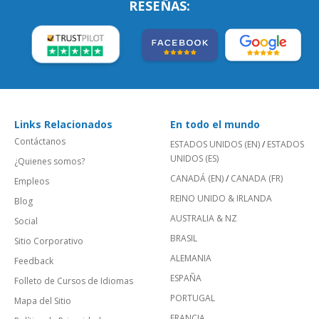
RESEÑAS:
Links Relacionados
En todo el mundo
Contáctanos
ESTADOS UNIDOS (EN)
/
ESTADOS
UNIDOS (ES)
¿Quienes somos?
CANADÁ (EN)
/
CANADA (FR)
Empleos
REINO UNIDO & IRLANDA
Blog
AUSTRALIA & NZ
Social
BRASIL
Sitio Corporativo
ALEMANIA
Feedback
ESPAÑA
Folleto de Cursos de Idiomas
PORTUGAL
Mapa del Sitio
FRANCIA