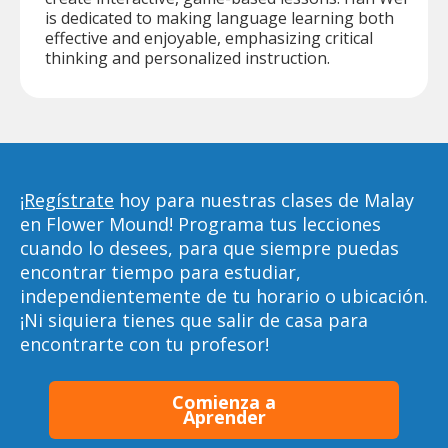
is dedicated to making language learning both
effective and enjoyable, emphasizing critical
thinking and personalized instruction.
¡Regístrate
hoy para nuestras clases de Malay
en Flower Mound! Programa tus lecciones
cuando lo desees, para que siempre puedas
encontrar tiempo para estudiar,
independientemente de tu horario o ubicación.
¡Ni siquiera tienes que salir de casa para
encontrarte con tu profesor!
Comienza a
Aprender