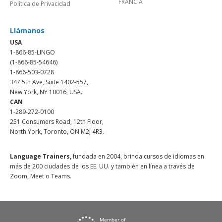
FRANCIA
Política de Privacidad
Llámanos
USA
1-866-85-LINGO
(1-866-85-54646)
1-866-503-0728
347 5th Ave, Suite 1402-557,
New York, NY 10016, USA.
CAN
1-289-272-0100
251 Consumers Road, 12th Floor,
North York, Toronto, ON M2J 4R3.
Language Trainers,
fundada en 2004, brinda cursos de idiomas en
más de 200 ciudades de los EE. UU. y también en línea a través de
Zoom, Meet o Teams.