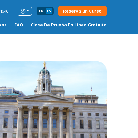
Reserva un Curso
54646
EN
ES
sas
FAQ
Clase De Prueba En Línea Gratuita