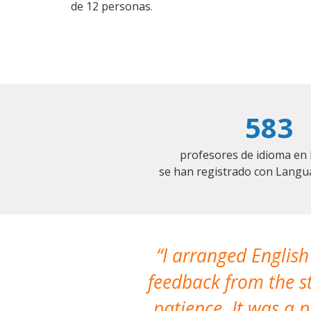
de 12 personas.
583
profesores de idioma en
se han registrado con Langu
I arranged English
feedback from the st
patience. It was a 