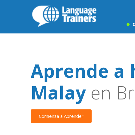
C
Aprende a 
Malay
en Br
Comienza a Aprender