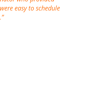
 were easy to schedule
accomm
.