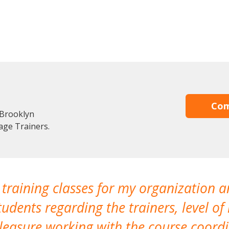
Com
 Brooklyn
age Trainers.
 training classes for my organization a
udents regarding the trainers, level of 
pleasure working with the course coor