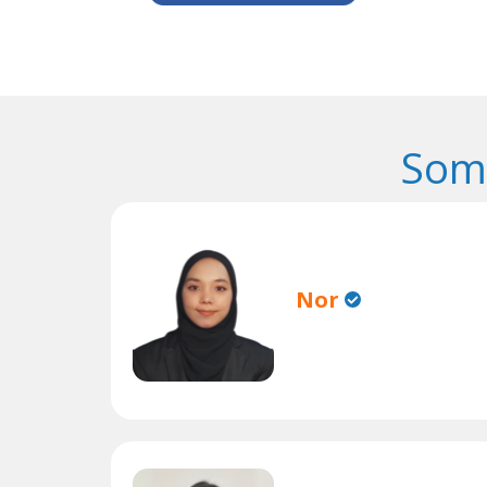
Some
Nor