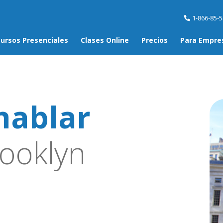
1-866-85-
ursos Presenciales
Clases Online
Precios
Para Empre
hablar
ooklyn