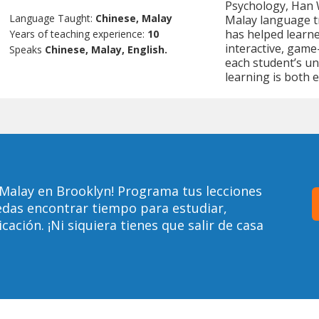
Psychology, Han W
Language Taught:
Chinese, Malay
Malay language tr
has helped learne
Years of teaching experience:
10
interactive, game
Speaks
Chinese, Malay, English.
each student’s u
learning is both e
Malay en Brooklyn! Programa tus lecciones
edas encontrar tiempo para estudiar,
ción. ¡Ni siquiera tienes que salir de casa