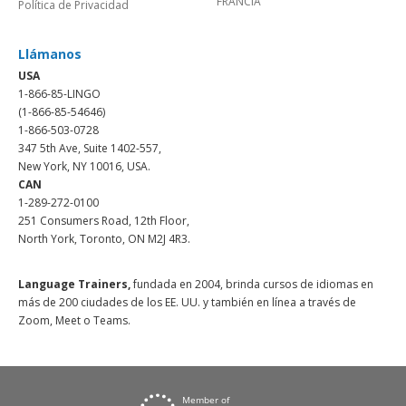
FRANCIA
Política de Privacidad
Llámanos
USA
1-866-85-LINGO
(1-866-85-54646)
1-866-503-0728
347 5th Ave, Suite 1402-557,
New York, NY 10016, USA.
CAN
1-289-272-0100
251 Consumers Road, 12th Floor,
North York, Toronto, ON M2J 4R3.
Language Trainers,
fundada en 2004, brinda cursos de idiomas en
más de 200 ciudades de los EE. UU. y también en línea a través de
Zoom, Meet o Teams.