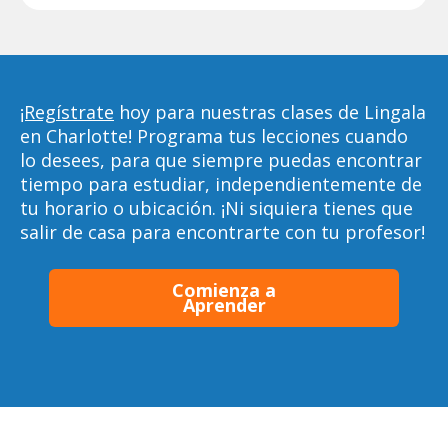
¡Regístrate
hoy para nuestras clases de Lingala
en Charlotte! Programa tus lecciones cuando
lo desees, para que siempre puedas encontrar
tiempo para estudiar, independientemente de
tu horario o ubicación. ¡Ni siquiera tienes que
salir de casa para encontrarte con tu profesor!
Comienza a
Aprender