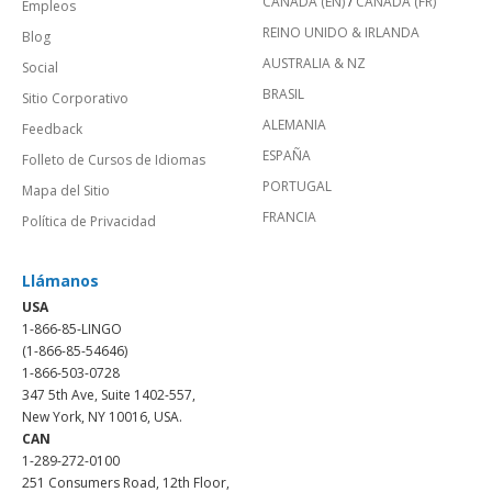
CANADÁ (EN)
/
CANADA (FR)
Empleos
REINO UNIDO & IRLANDA
Blog
AUSTRALIA & NZ
Social
BRASIL
Sitio Corporativo
ALEMANIA
Feedback
ESPAÑA
Folleto de Cursos de Idiomas
PORTUGAL
Mapa del Sitio
FRANCIA
Política de Privacidad
Llámanos
USA
1-866-85-LINGO
(1-866-85-54646)
1-866-503-0728
347 5th Ave, Suite 1402-557,
New York, NY 10016, USA.
CAN
1-289-272-0100
251 Consumers Road, 12th Floor,