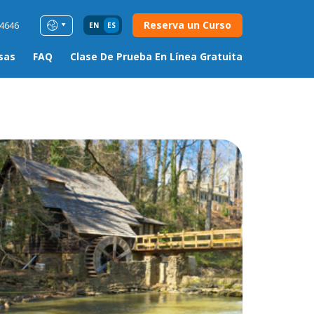
Reserva un Curso
54646
EN
ES
sas
FAQ
Clase De Prueba En Línea Gratuita