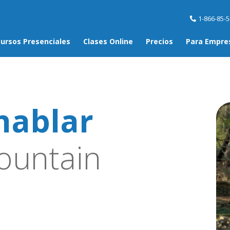
1-866-85-
ursos Presenciales
Clases Online
Precios
Para Empre
hablar
ountain