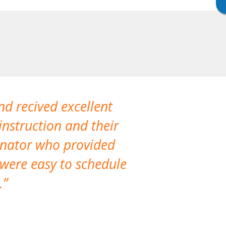
nd recived excellent
The company 
instruction and their
are extremely
dinator who provided
classes!
 were easy to schedule
accomm
.