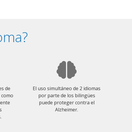
ioma?
es de
El uso simultáneo de 2 idiomas
o como
por parte de los bilingües
mente
puede proteger contra el
s
Alzheimer.
.