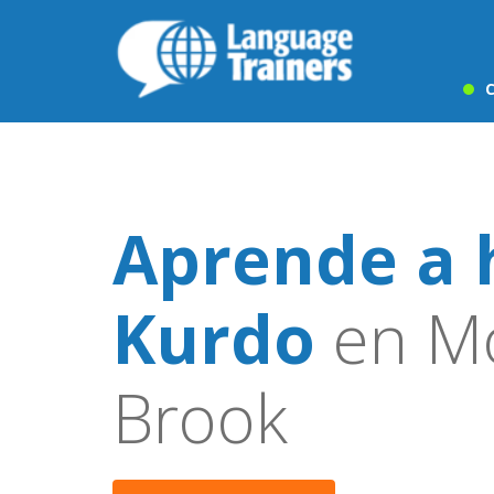
C
Aprende a 
Kurdo
en M
Brook