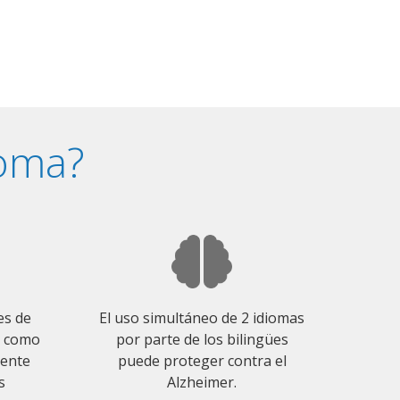
ioma?
es de
El uso simultáneo de 2 idiomas
o como
por parte de los bilingües
mente
puede proteger contra el
s
Alzheimer.