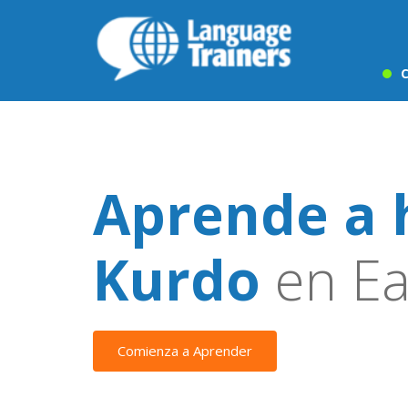
C
Aprende a 
Kurdo
en Ea
Comienza a Aprender