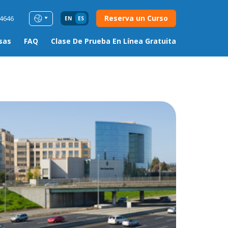
Reserva un Curso
54646
EN
ES
sas
FAQ
Clase De Prueba En Línea Gratuita