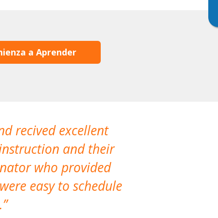
ienza a Aprender
nd recived excellent
The company 
instruction and their
are extremely
dinator who provided
classes!
 were easy to schedule
accomm
.