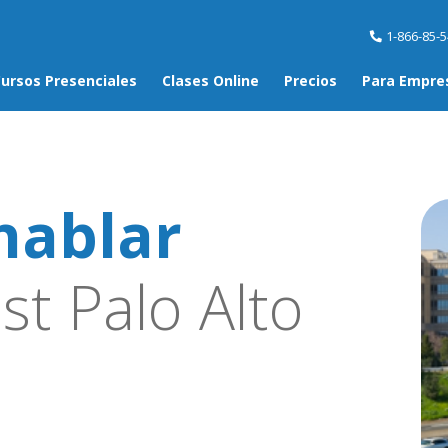
1-866-85-
ursos Presenciales
Clases Online
Precios
Para Empre
hablar
st Palo Alto