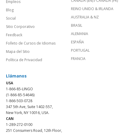
CANADÁ (EN)
/
CANADA (FR)
Empleos
REINO UNIDO & IRLANDA
Blog
AUSTRALIA & NZ
Social
BRASIL
Sitio Corporativo
ALEMANIA
Feedback
ESPAÑA
Folleto de Cursos de Idiomas
PORTUGAL
Mapa del Sitio
FRANCIA
Política de Privacidad
Llámanos
USA
1-866-85-LINGO
(1-866-85-54646)
1-866-503-0728
347 5th Ave, Suite 1402-557,
New York, NY 10016, USA.
CAN
1-289-272-0100
251 Consumers Road, 12th Floor,