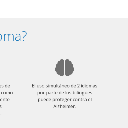
ioma?
es de
El uso simultáneo de 2 idiomas
o como
por parte de los bilingües
mente
puede proteger contra el
s
Alzheimer.
.