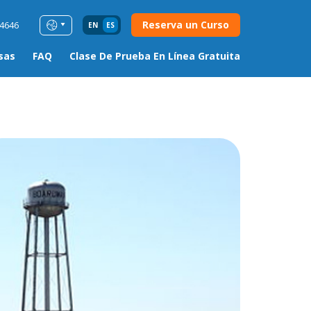
Reserva un Curso
54646
EN
ES
sas
FAQ
Clase De Prueba En Línea Gratuita