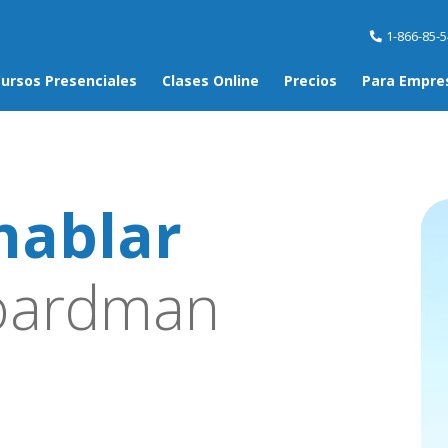
1-866-85-
ursos Presenciales
Clases Online
Precios
Para Empre
hablar
oardman