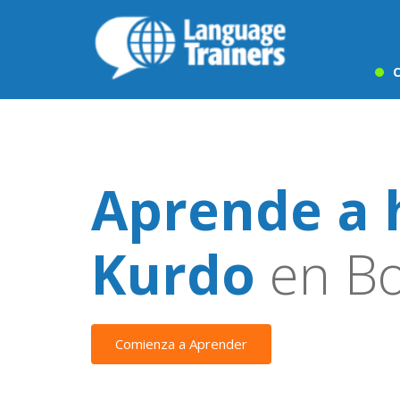
C
Aprende a 
Kurdo
en B
Comienza a Aprender