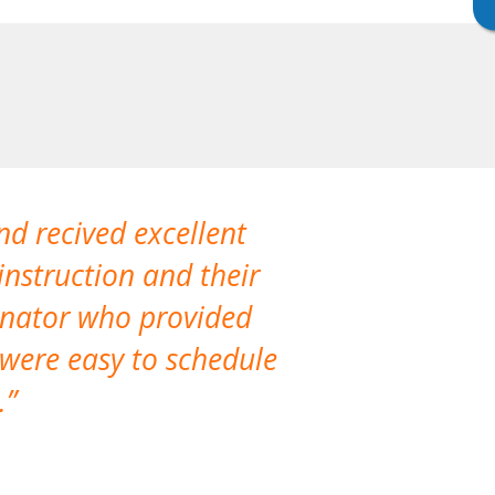
nd recived excellent
The company 
instruction and their
are extremely
dinator who provided
classes!
 were easy to schedule
accomm
.