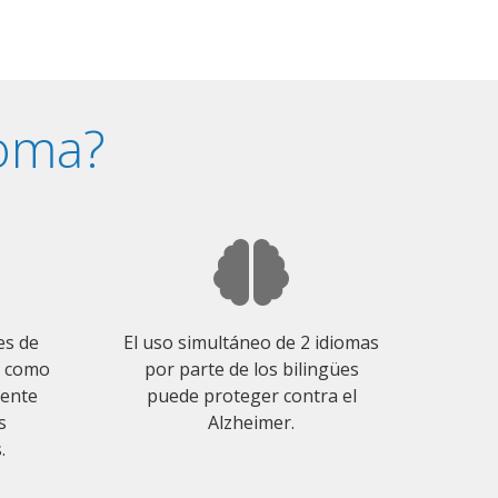
ioma?
es de
El uso simultáneo de 2 idiomas
o como
por parte de los bilingües
mente
puede proteger contra el
s
Alzheimer.
.