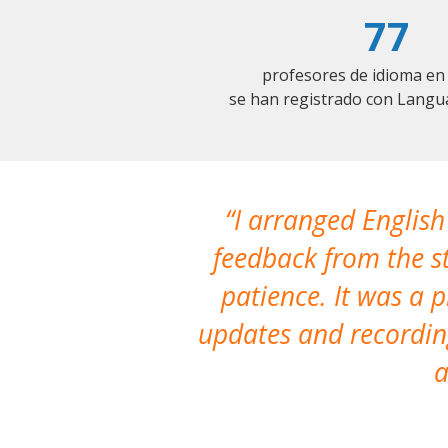
77
profesores de idioma en 
se han registrado con Langu
I arranged English
feedback from the st
patience. It was a 
updates and recording
a