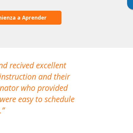
ienza a Aprender
nd recived excellent
The company 
instruction and their
are extremely
dinator who provided
classes!
 were easy to schedule
accomm
.