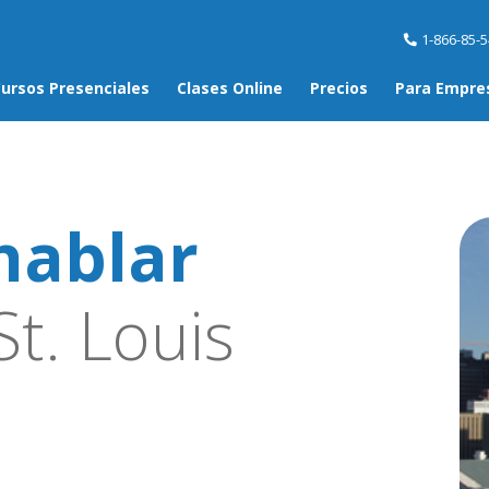
1-866-85-
ursos Presenciales
Clases Online
Precios
Para Empre
hablar
t. Louis