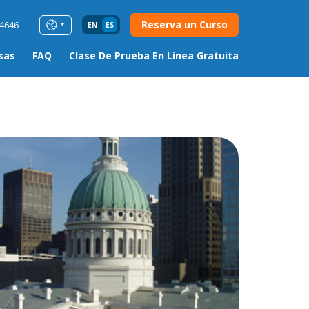
Reserva un Curso
54646
EN
ES
sas
FAQ
Clase De Prueba En Línea Gratuita