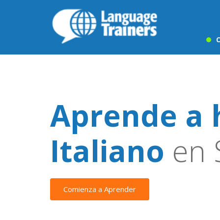
C
Aprende a 
Italiano
en S
Comienza a Aprender