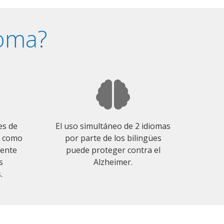
ioma?
es de
El uso simultáneo de 2 idiomas
o como
por parte de los bilingües
mente
puede proteger contra el
s
Alzheimer.
.