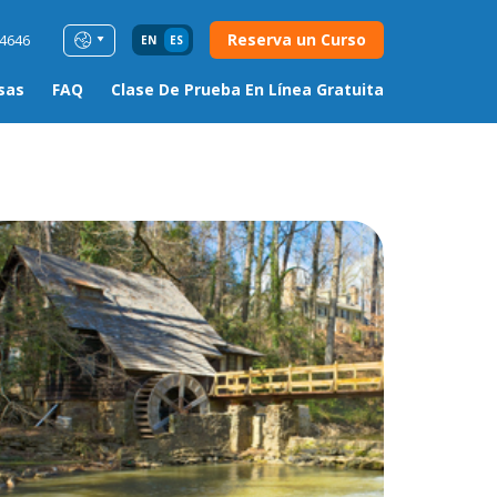
Reserva un Curso
54646
EN
ES
sas
FAQ
Clase De Prueba En Línea Gratuita