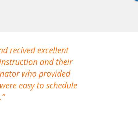
nd recived excellent
The company 
instruction and their
are extremely
dinator who provided
classes!
 were easy to schedule
accomm
.