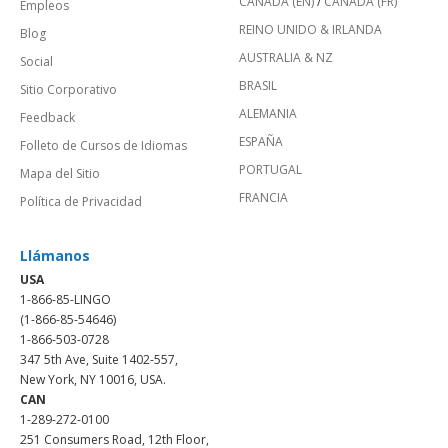
CANADÁ (EN)
/
CANADA (FR)
Empleos
REINO UNIDO & IRLANDA
Blog
AUSTRALIA & NZ
Social
BRASIL
Sitio Corporativo
ALEMANIA
Feedback
ESPAÑA
Folleto de Cursos de Idiomas
PORTUGAL
Mapa del Sitio
FRANCIA
Política de Privacidad
Llámanos
USA
1-866-85-LINGO
(1-866-85-54646)
1-866-503-0728
347 5th Ave, Suite 1402-557,
New York, NY 10016, USA.
CAN
1-289-272-0100
251 Consumers Road, 12th Floor,