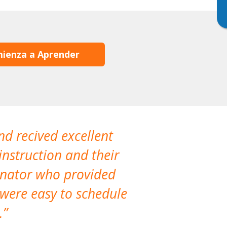
ienza a Aprender
nd recived excellent
The company 
instruction and their
are extremely
dinator who provided
classes!
 were easy to schedule
accomm
.