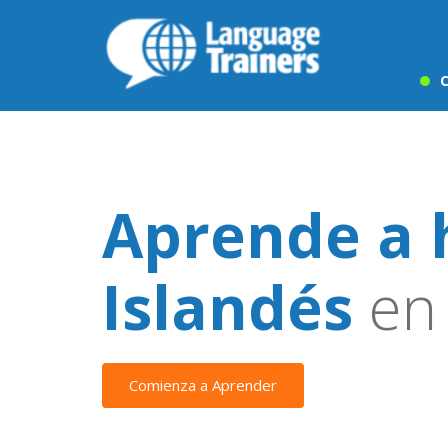
C
Aprende a 
Islandés
en 
Comienza a Aprender