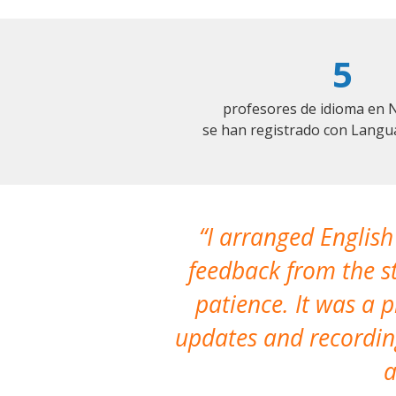
5
profesores de idioma en 
se han registrado con Langu
I arranged English
feedback from the st
patience. It was a 
updates and recording
a