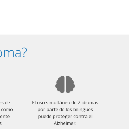
ioma?
es de
El uso simultáneo de 2 idiomas
o como
por parte de los bilingües
mente
puede proteger contra el
s
Alzheimer.