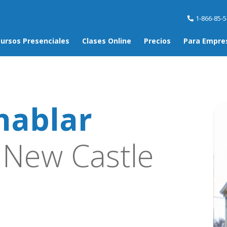
1-866-85-
ursos Presenciales
Clases Online
Precios
Para Empre
hablar
New Castle