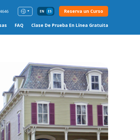
Reserva un Curso
54646
EN
ES
sas
FAQ
Clase De Prueba En Línea Gratuita