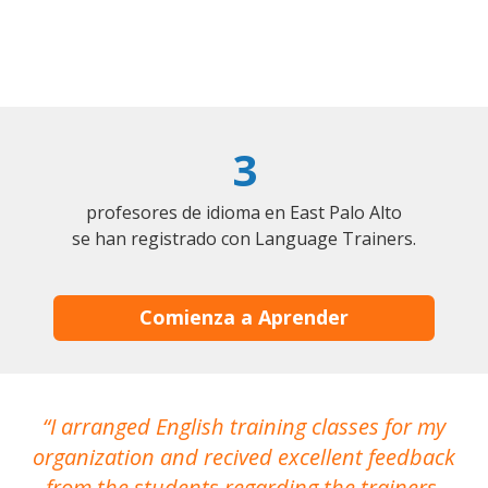
3
profesores de idioma en East Palo Alto
se han registrado con Language Trainers.
Comienza a Aprender
I arranged English training classes for my
T
organization and recived excellent feedback
N
from the students regarding the trainers,