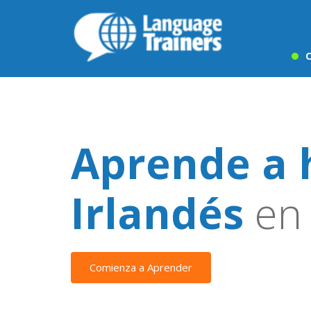
C
Aprende a 
Irlandés
en 
Comienza a Aprender