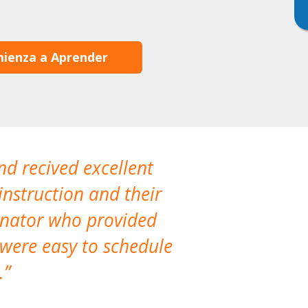
ienza a Aprender
nd recived excellent
The company 
instruction and their
are extremely
dinator who provided
classes!
 were easy to schedule
accomm
.