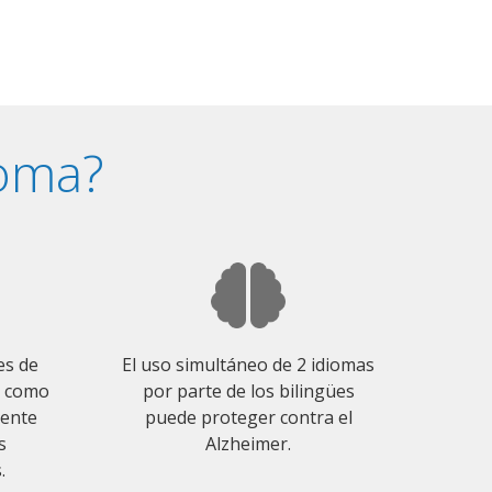
ioma?
es de
El uso simultáneo de 2 idiomas
o como
por parte de los bilingües
mente
puede proteger contra el
s
Alzheimer.
.