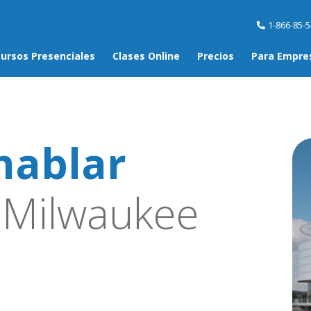
1-866-85-
ursos Presenciales
Clases Online
Precios
Para Empre
hablar
Milwaukee