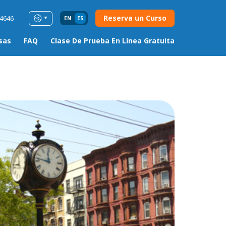
Reserva un Curso
54646
EN
ES
sas
FAQ
Clase De Prueba En Línea Gratuita