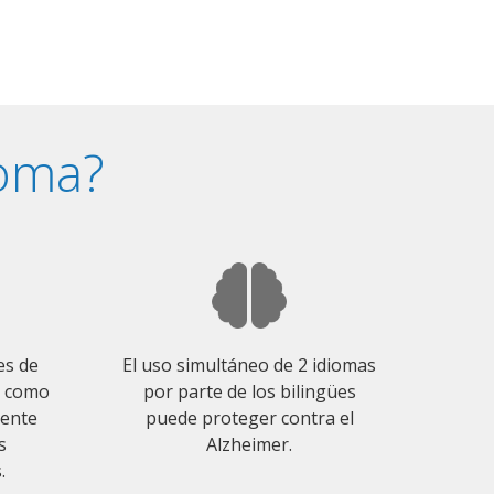
ioma?
es de
El uso simultáneo de 2 idiomas
o como
por parte de los bilingües
mente
puede proteger contra el
s
Alzheimer.
.