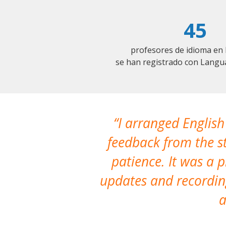
45
profesores de idioma e
se han registrado con Langu
I arranged English
feedback from the st
patience. It was a 
updates and recording
a