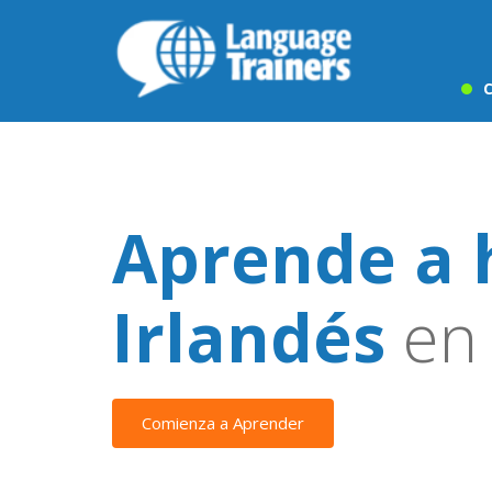
C
Aprende a 
Irlandés
en
Comienza a Aprender