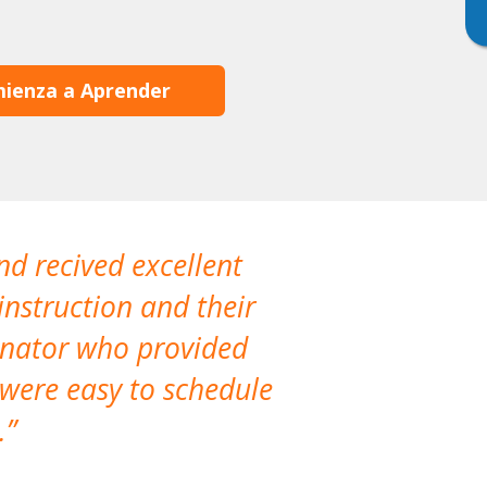
ienza a Aprender
nd recived excellent
The company 
instruction and their
are extremely
dinator who provided
classes!
 were easy to schedule
accomm
.