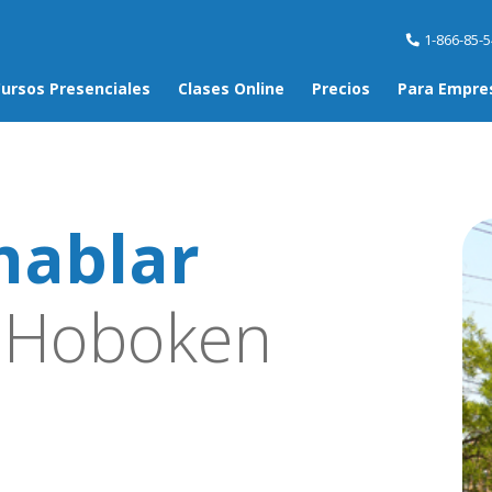
1-866-85-
ursos Presenciales
Clases Online
Precios
Para Empre
hablar
 Hoboken