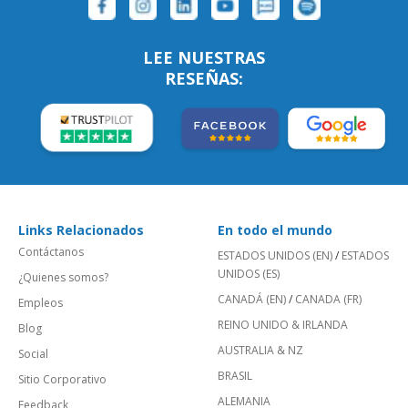
LEE NUESTRAS
RESEÑAS:
Links Relacionados
En todo el mundo
Contáctanos
ESTADOS UNIDOS (EN)
/
ESTADOS
UNIDOS (ES)
¿Quienes somos?
CANADÁ (EN)
/
CANADA (FR)
Empleos
REINO UNIDO & IRLANDA
Blog
AUSTRALIA & NZ
Social
BRASIL
Sitio Corporativo
ALEMANIA
Feedback