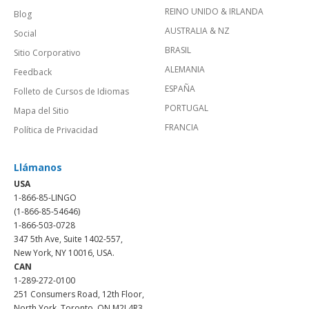
REINO UNIDO & IRLANDA
Blog
AUSTRALIA & NZ
Social
BRASIL
Sitio Corporativo
ALEMANIA
Feedback
ESPAÑA
Folleto de Cursos de Idiomas
PORTUGAL
Mapa del Sitio
FRANCIA
Política de Privacidad
Llámanos
USA
1-866-85-LINGO
(1-866-85-54646)
1-866-503-0728
347 5th Ave, Suite 1402-557,
New York, NY 10016, USA.
CAN
1-289-272-0100
251 Consumers Road, 12th Floor,
North York, Toronto, ON M2J 4R3.