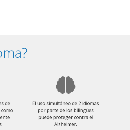
ioma?
es de
El uso simultáneo de 2 idiomas
o como
por parte de los bilingües
mente
puede proteger contra el
s
Alzheimer.