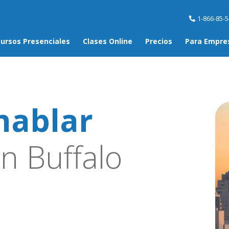
1-866-85-
ursos Presenciales
Clases Online
Precios
Para Empre
hablar
n Buffalo