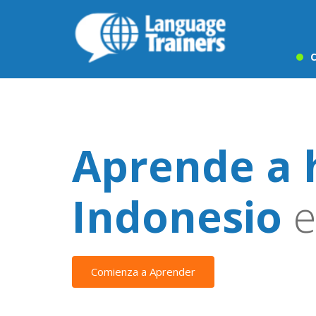
C
Aprende a 
Indonesio
e
Comienza a Aprender