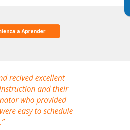
ienza a Aprender
nd recived excellent
The company 
instruction and their
are extremely
dinator who provided
classes!
 were easy to schedule
accomm
.