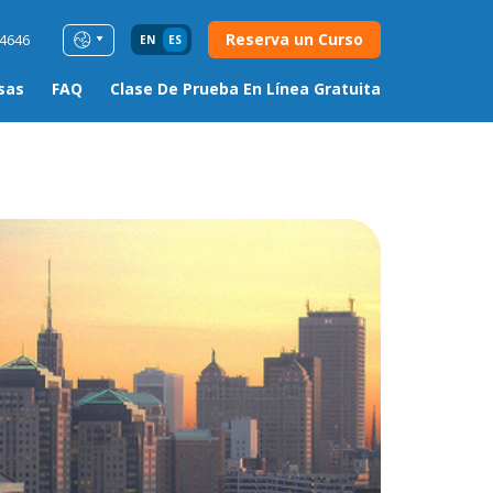
Reserva un Curso
54646
EN
ES
sas
FAQ
Clase De Prueba En Línea Gratuita