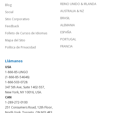
REINO UNIDO & IRLANDA
Blog
AUSTRALIA & NZ
Social
BRASIL
Sitio Corporativo
ALEMANIA
Feedback
ESPAÑA
Folleto de Cursos de Idiomas
PORTUGAL
Mapa del Sitio
FRANCIA
Política de Privacidad
Llámanos
USA
1-866-85-LINGO
(1-866-85-54646)
1-866-503-0728
347 5th Ave, Suite 1402-557,
New York, NY 10016, USA.
CAN
1-289-272-0100
251 Consumers Road, 12th Floor,
North York, Toronto, ON M2J 4R3.