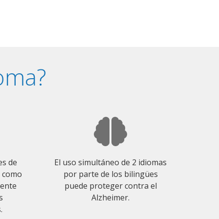
ioma?
es de
El uso simultáneo de 2 idiomas
o como
por parte de los bilingües
mente
puede proteger contra el
s
Alzheimer.
.