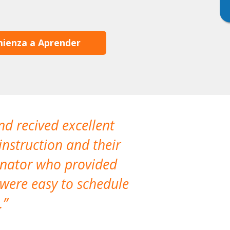
ienza a Aprender
nd recived excellent
The company 
instruction and their
are extremely
dinator who provided
classes!
 were easy to schedule
accomm
.