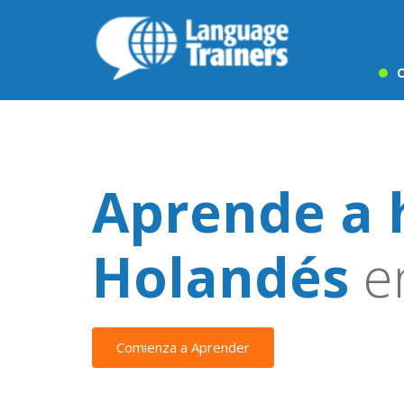
C
Aprende a 
Holandés
e
Comienza a Aprender