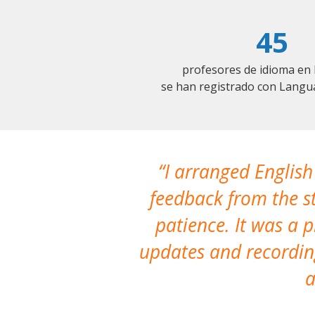
45
profesores de idioma e
se han registrado con Langu
I arranged English
feedback from the st
patience. It was a 
updates and recording
a