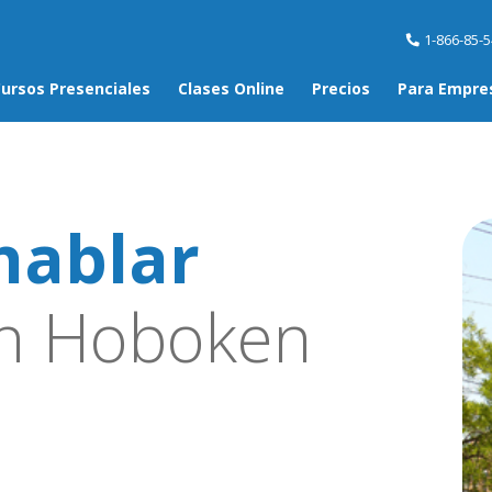
1-866-85-
ursos Presenciales
Clases Online
Precios
Para Empre
hablar
n Hoboken