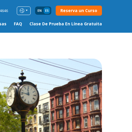
Reserva un Curso
54646
EN
ES
sas
FAQ
Clase De Prueba En Línea Gratuita