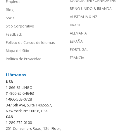
CANADÁ (EN)
/
CANADA (FR)
Empleos
REINO UNIDO & IRLANDA
Blog
AUSTRALIA & NZ
Social
BRASIL
Sitio Corporativo
ALEMANIA
Feedback
ESPAÑA
Folleto de Cursos de Idiomas
PORTUGAL
Mapa del Sitio
FRANCIA
Política de Privacidad
Llámanos
USA
1-866-85-LINGO
(1-866-85-54646)
1-866-503-0728
347 5th Ave, Suite 1402-557,
New York, NY 10016, USA.
CAN
1-289-272-0100
251 Consumers Road, 12th Floor,