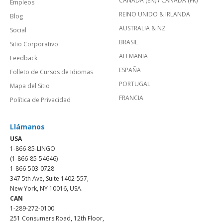
CANADÁ (EN)
/
CANADA (FR)
Empleos
REINO UNIDO & IRLANDA
Blog
AUSTRALIA & NZ
Social
BRASIL
Sitio Corporativo
ALEMANIA
Feedback
ESPAÑA
Folleto de Cursos de Idiomas
PORTUGAL
Mapa del Sitio
FRANCIA
Política de Privacidad
Llámanos
USA
1-866-85-LINGO
(1-866-85-54646)
1-866-503-0728
347 5th Ave, Suite 1402-557,
New York, NY 10016, USA.
CAN
1-289-272-0100
251 Consumers Road, 12th Floor,