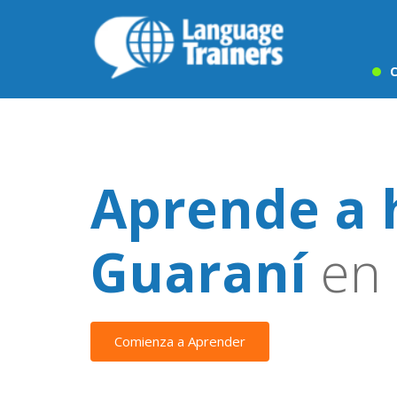
C
Aprende a 
Guaraní
en
Comienza a Aprender