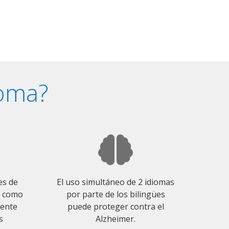
ioma?
es de
El uso simultáneo de 2 idiomas
o como
por parte de los bilingües
mente
puede proteger contra el
s
Alzheimer.