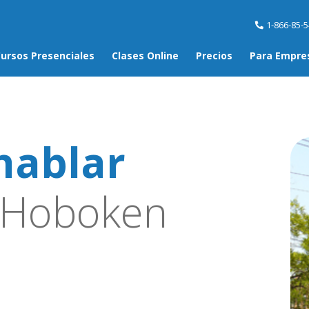
1-866-85-
ursos Presenciales
Clases Online
Precios
Para Empre
hablar
 Hoboken