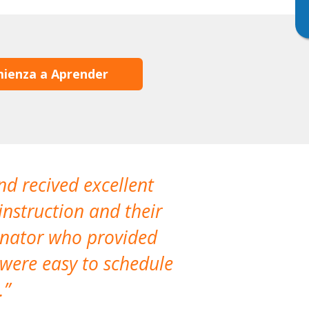
ienza a Aprender
nd recived excellent
The company 
instruction and their
are extremely
dinator who provided
classes!
 were easy to schedule
accomm
.