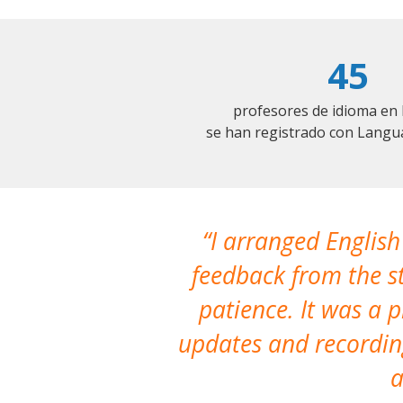
45
profesores de idioma e
se han registrado con Langu
I arranged English
feedback from the st
patience. It was a 
updates and recording
a