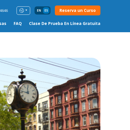
Reserva un Curso
54646
EN
ES
sas
FAQ
Clase De Prueba En Línea Gratuita