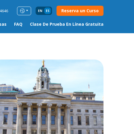
Reserva un Curso
54646
EN
ES
sas
FAQ
Clase De Prueba En Línea Gratuita