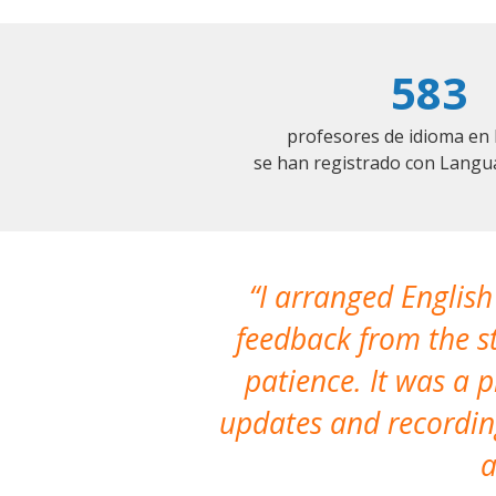
583
profesores de idioma en
se han registrado con Langu
I arranged English
feedback from the st
patience. It was a 
updates and recording
a