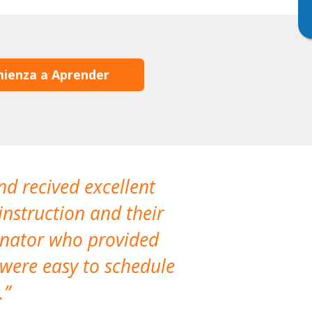
ienza a Aprender
nd recived excellent
The company 
instruction and their
are extremely
dinator who provided
classes!
 were easy to schedule
accomm
.