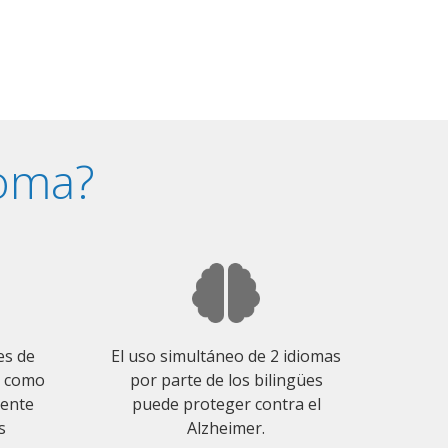
ioma?
es de
El uso simultáneo de 2 idiomas
o como
por parte de los bilingües
mente
puede proteger contra el
s
Alzheimer.