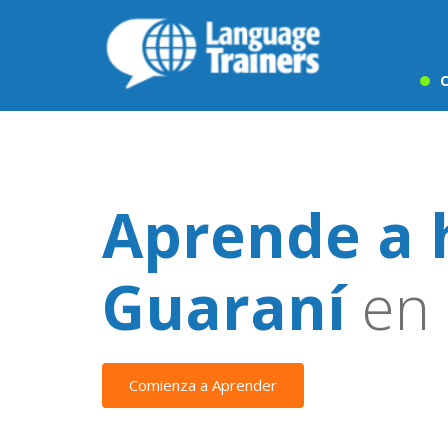
C
Aprende a 
Guaraní
en 
Comienza a Aprender