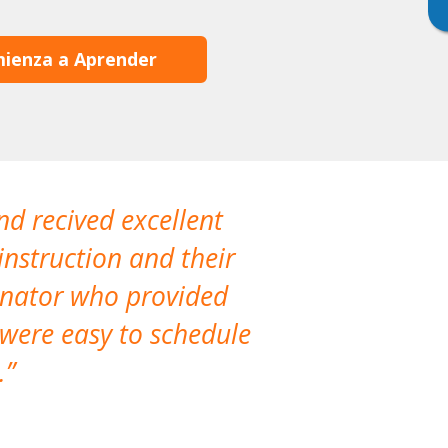
ienza a Aprender
nd recived excellent
The company 
instruction and their
are extremely
dinator who provided
classes!
 were easy to schedule
accomm
.