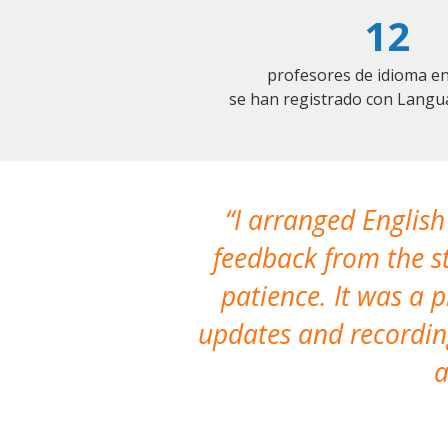
12
profesores de idioma en
se han registrado con Langu
I arranged English
feedback from the st
patience. It was a 
updates and recording
a