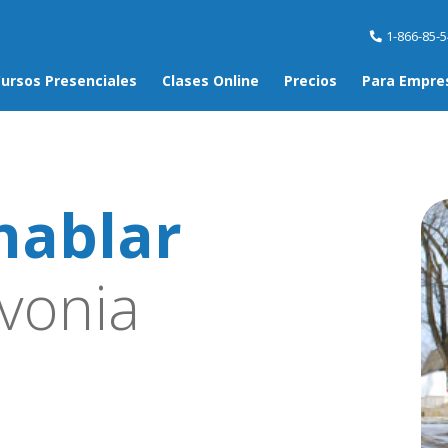
1-866-85-
ursos Presenciales
Clases Online
Precios
Para Empre
hablar
vonia