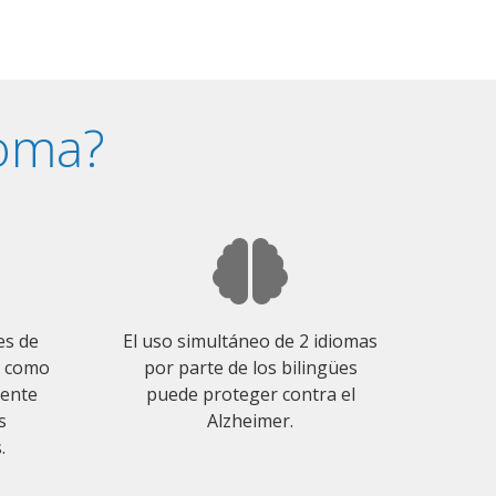
ioma?
es de
El uso simultáneo de 2 idiomas
o como
por parte de los bilingües
mente
puede proteger contra el
s
Alzheimer.
.