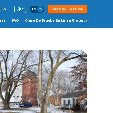
Reserva un Curso
54646
EN
ES
sas
FAQ
Clase De Prueba En Línea Gratuita