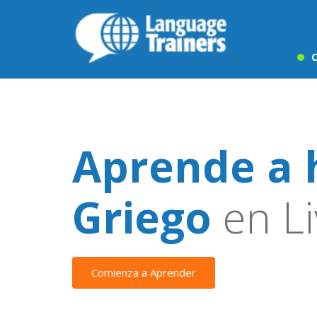
C
Aprende a 
Griego
en Li
Comienza a Aprender