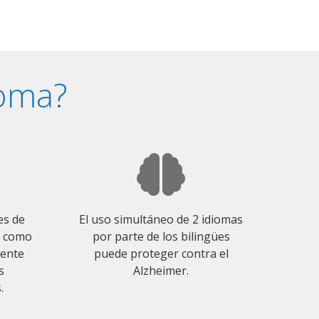
ioma?
es de
El uso simultáneo de 2 idiomas
o como
por parte de los bilingües
mente
puede proteger contra el
s
Alzheimer.
.