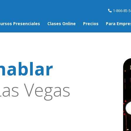
1-866-85-
ursos Presenciales
Clases Online
Precios
Para Empre
hablar
as Vegas