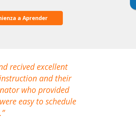
ienza a Aprender
nd recived excellent
The company 
instruction and their
are extremely
dinator who provided
classes!
 were easy to schedule
accomm
.