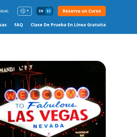
Reserva un Curso
54646
EN
ES
sas
FAQ
Clase De Prueba En Línea Gratuita