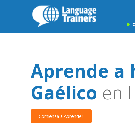
C
Aprende a 
Gaélico
en L
Comienza a Aprender