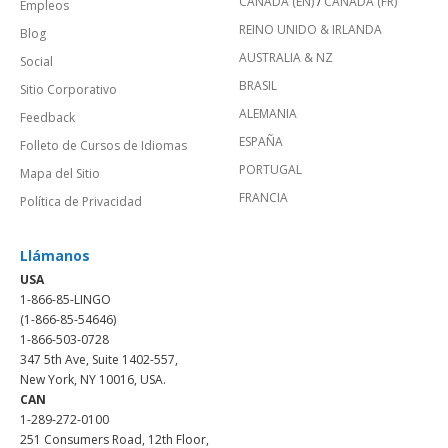
CANADÁ (EN)
/
CANADA (FR)
Empleos
REINO UNIDO & IRLANDA
Blog
AUSTRALIA & NZ
Social
BRASIL
Sitio Corporativo
ALEMANIA
Feedback
ESPAÑA
Folleto de Cursos de Idiomas
PORTUGAL
Mapa del Sitio
FRANCIA
Política de Privacidad
Llámanos
USA
1-866-85-LINGO
(1-866-85-54646)
1-866-503-0728
347 5th Ave, Suite 1402-557,
New York, NY 10016, USA.
CAN
1-289-272-0100
251 Consumers Road, 12th Floor,