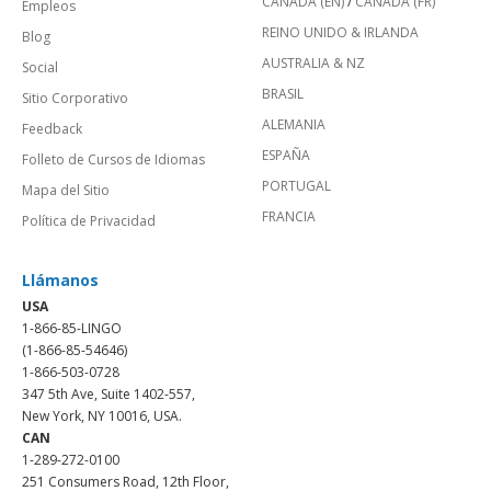
CANADÁ (EN)
/
CANADA (FR)
Empleos
REINO UNIDO & IRLANDA
Blog
AUSTRALIA & NZ
Social
BRASIL
Sitio Corporativo
ALEMANIA
Feedback
ESPAÑA
Folleto de Cursos de Idiomas
PORTUGAL
Mapa del Sitio
FRANCIA
Política de Privacidad
Llámanos
USA
1-866-85-LINGO
(1-866-85-54646)
1-866-503-0728
347 5th Ave, Suite 1402-557,
New York, NY 10016, USA.
CAN
1-289-272-0100
251 Consumers Road, 12th Floor,