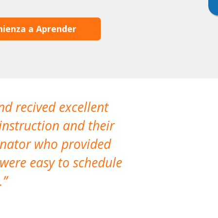
ienza a Aprender
nd recived excellent
The company 
instruction and their
are extremely
dinator who provided
classes!
 were easy to schedule
accomm
.