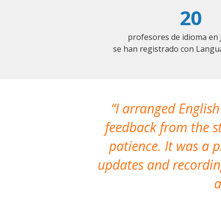
20
profesores de idioma en 
se han registrado con Langu
I arranged English
feedback from the st
patience. It was a 
updates and recording
a