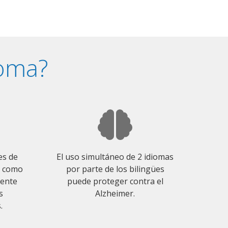
ioma?
es de
El uso simultáneo de 2 idiomas
o como
por parte de los bilingües
mente
puede proteger contra el
s
Alzheimer.
.