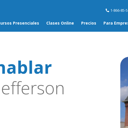
1-866-85-
ursos Presenciales
Clases Online
Precios
Para Empre
hablar
Jefferson