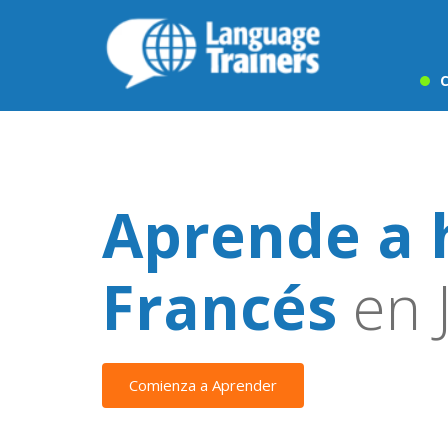
C
Aprende a 
Francés
en 
Comienza a Aprender