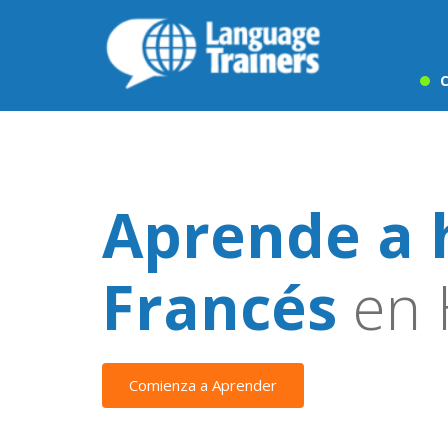
C
Aprende a 
Francés
en 
Comienza a Aprender