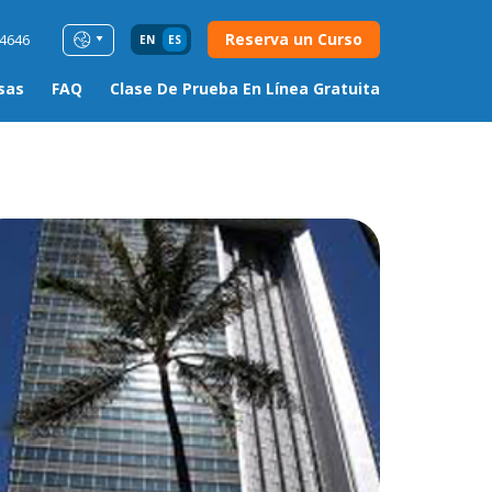
Reserva un Curso
54646
EN
ES
sas
FAQ
Clase De Prueba En Línea Gratuita