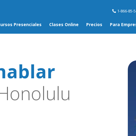
1-866-85-
ursos Presenciales
Clases Online
Precios
Para Empre
hablar
Honolulu