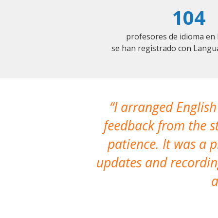
104
profesores de idioma en
se han registrado con Langu
I arranged English
feedback from the st
patience. It was a 
updates and recording
a