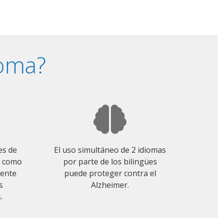
ioma?
es de
El uso simultáneo de 2 idiomas
o como
por parte de los bilingües
mente
puede proteger contra el
s
Alzheimer.
.