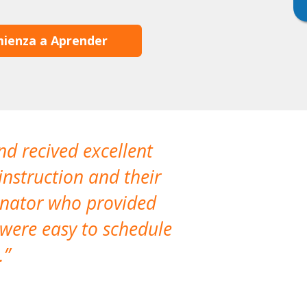
ienza a Aprender
nd recived excellent
The company 
instruction and their
are extremely
dinator who provided
classes!
 were easy to schedule
accomm
.