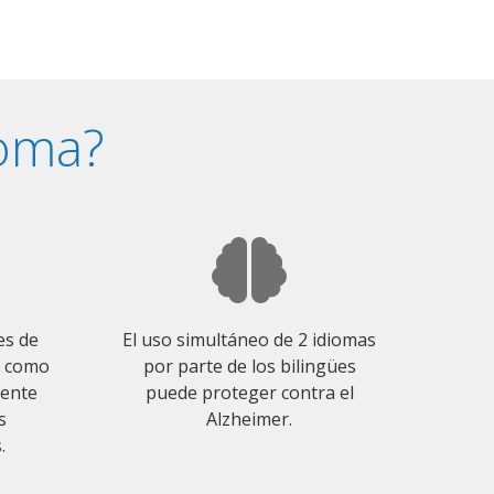
ioma?
es de
El uso simultáneo de 2 idiomas
o como
por parte de los bilingües
mente
puede proteger contra el
s
Alzheimer.
.