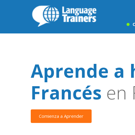
C
Aprende a 
Francés
en 
Comienza a Aprender