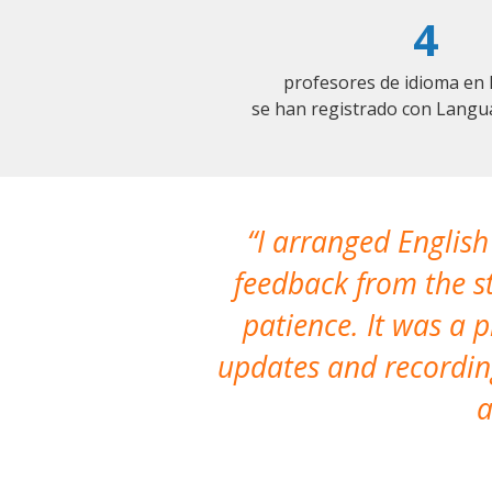
4
profesores de idioma en 
se han registrado con Langu
I arranged English
feedback from the st
patience. It was a 
updates and recording
a