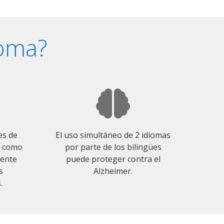
ioma?
es de
El uso simultáneo de 2 idiomas
o como
por parte de los bilingües
mente
puede proteger contra el
s
Alzheimer.
.