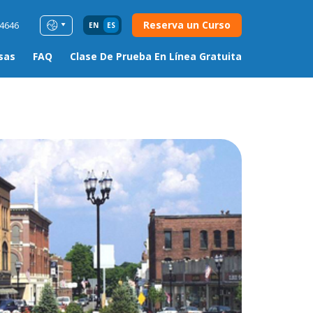
Reserva un Curso
54646
EN
ES
sas
FAQ
Clase De Prueba En Línea Gratuita