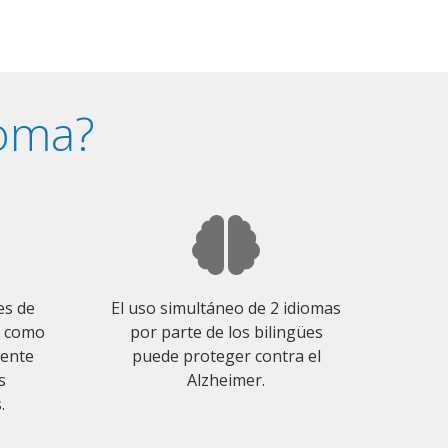
ioma?
es de
El uso simultáneo de 2 idiomas
o como
por parte de los bilingües
mente
puede proteger contra el
s
Alzheimer.
.