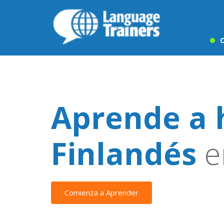
C
Aprende a 
Finlandés
e
Comienza a Aprender