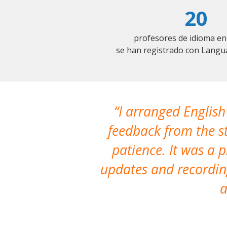
20
profesores de idioma e
se han registrado con Langu
I arranged English
feedback from the st
patience. It was a 
updates and recording
a