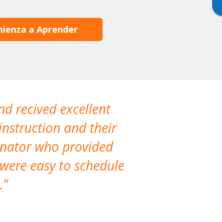
ienza a Aprender
nd recived excellent
The company 
instruction and their
are extremely
dinator who provided
classes!
 were easy to schedule
accomm
.