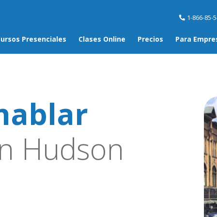
1-866-85-
ursos Presenciales
Clases Online
Precios
Para Empre
hablar
n Hudson