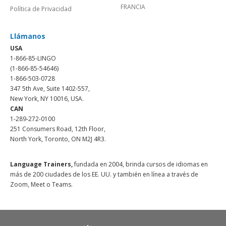
FRANCIA
Política de Privacidad
Llámanos
USA
1-866-85-LINGO
(1-866-85-54646)
1-866-503-0728
347 5th Ave, Suite 1402-557,
New York, NY 10016, USA.
CAN
1-289-272-0100
251 Consumers Road, 12th Floor,
North York, Toronto, ON M2J 4R3.
Language Trainers,
fundada en 2004, brinda cursos de idiomas en
más de 200 ciudades de los EE. UU. y también en línea a través de
Zoom, Meet o Teams.