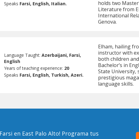
holds two Master
Speaks
Farsi, English, Italian.
Literature from E
International Rela
Genova.
Elham, hailing fro
instructor with e
Language Taught:
Azerbaijani, Farsi,
both children and 
English
Bachelor’s in En
Years of teaching experience:
20
State University, 
Speaks
Farsi, English, Turkish, Azeri.
prestigious magaz
language skills.
Farsi en East Palo Alto! Programa tus