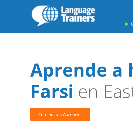
C
Aprende a 
Farsi
en East
Comienza a Aprender