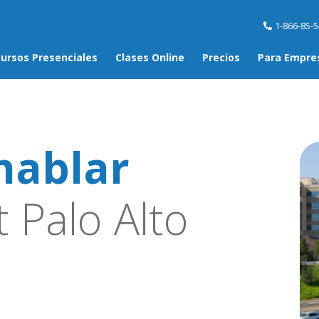
1-866-85-
ursos Presenciales
Clases Online
Precios
Para Empre
hablar
 Palo Alto