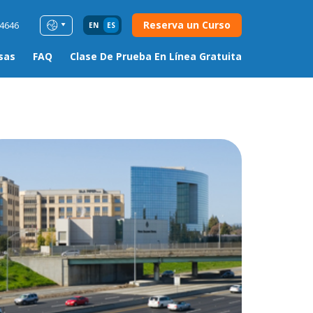
Reserva un Curso
54646
EN
ES
sas
FAQ
Clase De Prueba En Línea Gratuita