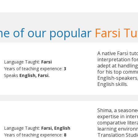
e of our popular
Farsi Tu
A native Farsi tu
interpretation for
Language Taught:
Farsi
adept at handling
Years of teaching experience:
3
for his top commun
Speaks
English, Farsi.
English-speakers,
English skills.
Shima, a seasoned
expertise in inter
comparative liter
Language Taught:
Farsi, English
learning environm
Translation Studi
Years of teaching experience:
8