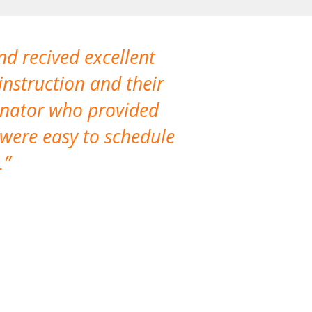
nd recived excellent
The company 
instruction and their
are extremely
dinator who provided
classes!
 were easy to schedule
accomm
.