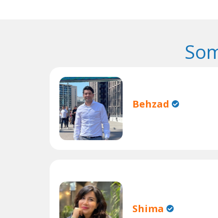
Som
Behzad
Shima