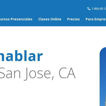
1-866-85-
ursos Presenciales
Clases Online
Precios
Para Empre
hablar
San Jose, CA