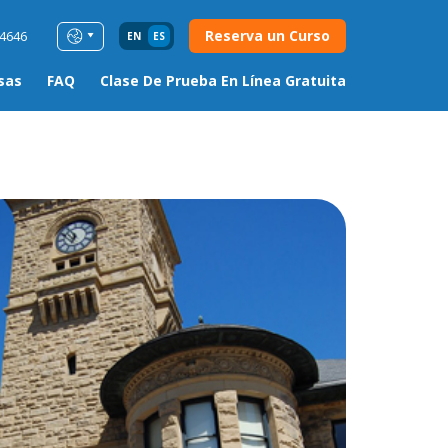
Reserva un Curso
54646
EN
ES
sas
FAQ
Clase De Prueba En Línea Gratuita