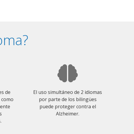
ioma?
es de
El uso simultáneo de 2 idiomas
o como
por parte de los bilingües
mente
puede proteger contra el
s
Alzheimer.
.