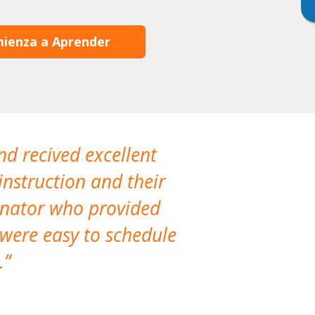
ienza a Aprender
nd recived excellent
The company 
instruction and their
are extremely
dinator who provided
classes!
 were easy to schedule
accomm
.