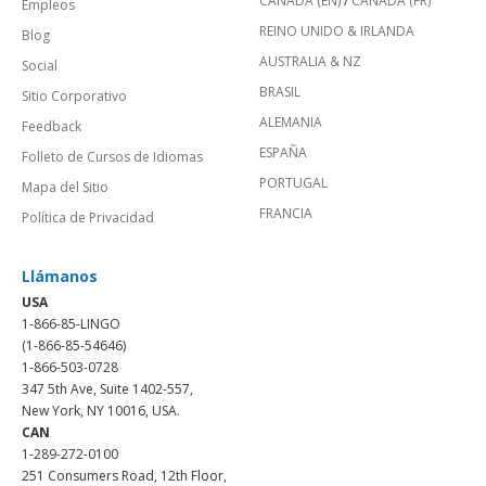
CANADÁ (EN)
/
CANADA (FR)
Empleos
REINO UNIDO & IRLANDA
Blog
AUSTRALIA & NZ
Social
BRASIL
Sitio Corporativo
ALEMANIA
Feedback
ESPAÑA
Folleto de Cursos de Idiomas
PORTUGAL
Mapa del Sitio
FRANCIA
Política de Privacidad
Llámanos
USA
1-866-85-LINGO
(1-866-85-54646)
1-866-503-0728
347 5th Ave, Suite 1402-557,
New York, NY 10016, USA.
CAN
1-289-272-0100
251 Consumers Road, 12th Floor,