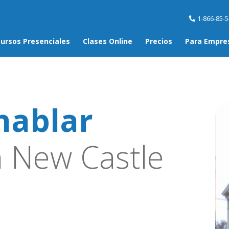
1-866-85-
ursos Presenciales
Clases Online
Precios
Para Empre
hablar
 New Castle