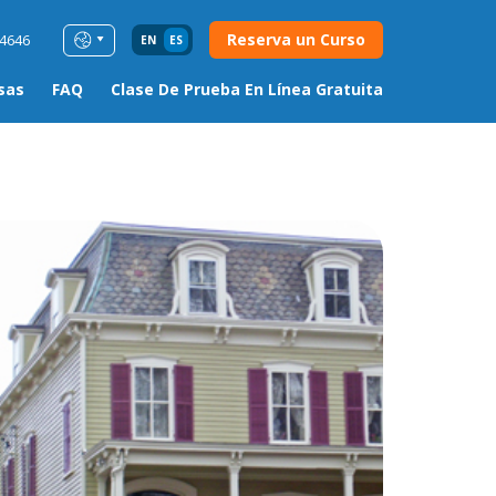
Reserva un Curso
54646
EN
ES
sas
FAQ
Clase De Prueba En Línea Gratuita