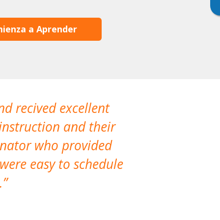
ienza a Aprender
nd recived excellent
The company 
instruction and their
are extremely
dinator who provided
classes!
 were easy to schedule
accomm
.