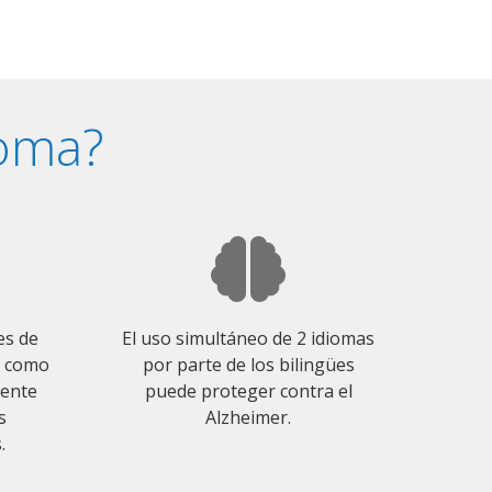
ioma?
es de
El uso simultáneo de 2 idiomas
o como
por parte de los bilingües
mente
puede proteger contra el
s
Alzheimer.
.