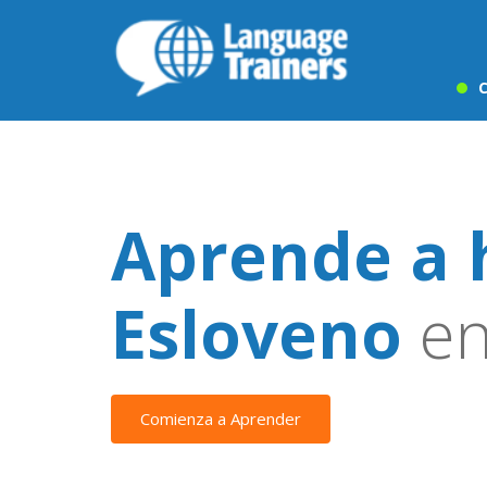
C
Aprende a 
Esloveno
en
Comienza a Aprender