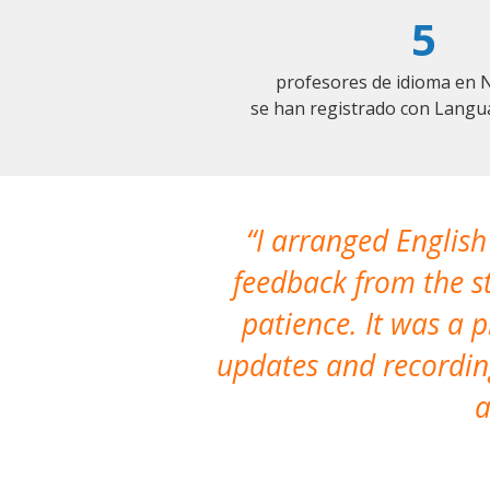
5
profesores de idioma en 
se han registrado con Langu
I arranged English
feedback from the st
patience. It was a 
updates and recording
a