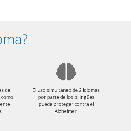
ioma?
es de
El uso simultáneo de 2 idiomas
o como
por parte de los bilingües
mente
puede proteger contra el
s
Alzheimer.
.