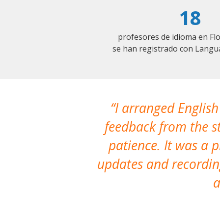
18
profesores de idioma en F
se han registrado con Langu
I arranged English
feedback from the st
patience. It was a 
updates and recording
a