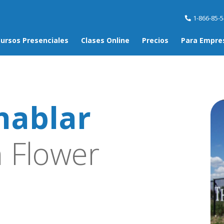
1-866-85-
ursos Presenciales
Clases Online
Precios
Para Empre
hablar
 Flower