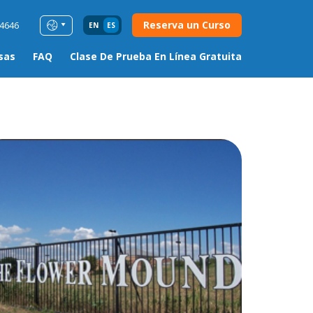
Reserva un Curso
54646
EN
ES
sas
FAQ
Clase De Prueba En Línea Gratuita