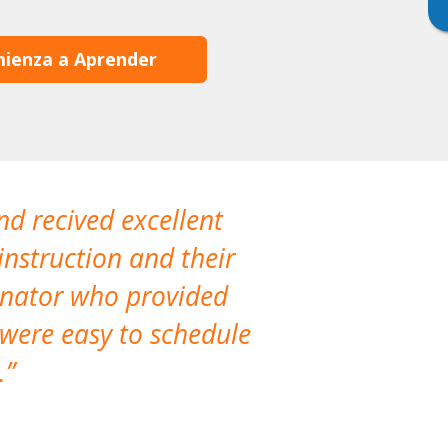
ienza a Aprender
nd recived excellent
The company 
instruction and their
are extremely
dinator who provided
classes!
 were easy to schedule
accomm
.