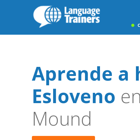
C
Aprende a 
Esloveno
en
Mound