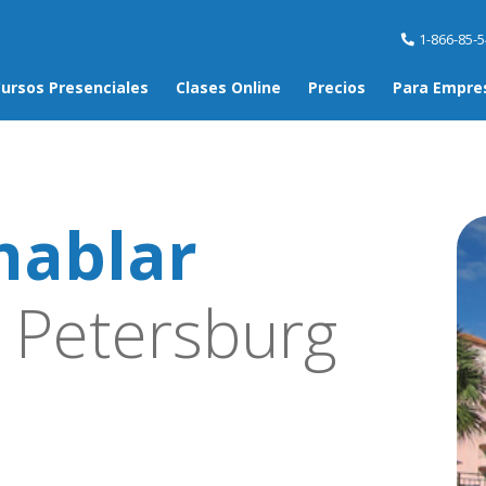
1-866-85-
ursos Presenciales
Clases Online
Precios
Para Empre
hablar
 Petersburg