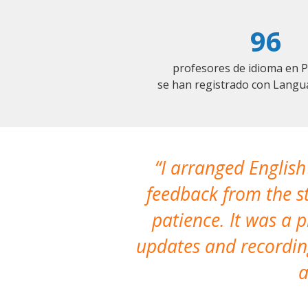
96
profesores de idioma en 
se han registrado con Langu
I arranged English
feedback from the st
patience. It was a 
updates and recording
a