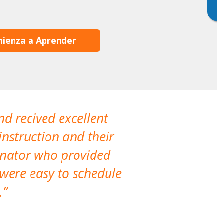
ienza a Aprender
nd recived excellent
The company 
instruction and their
are extremely
dinator who provided
classes!
 were easy to schedule
accomm
.