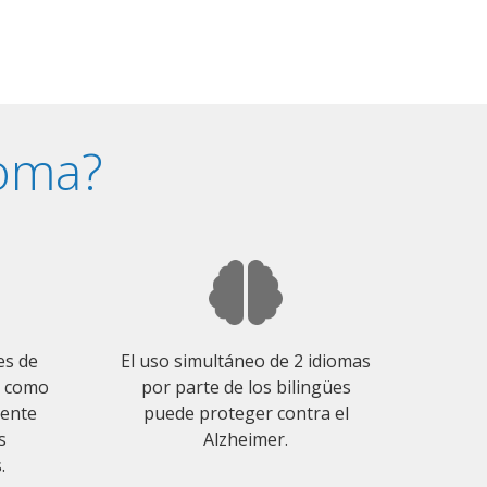
ioma?
es de
El uso simultáneo de 2 idiomas
o como
por parte de los bilingües
mente
puede proteger contra el
s
Alzheimer.
.