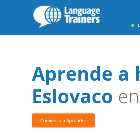
C
Aprende a 
Eslovaco
en
Comienza a Aprender