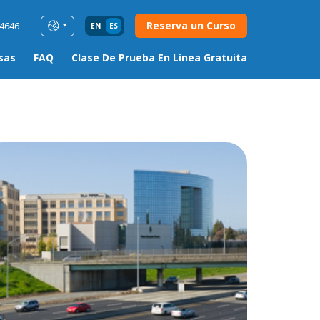
Reserva un Curso
54646
EN
ES
sas
FAQ
Clase De Prueba En Línea Gratuita