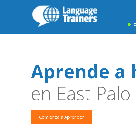
C
Aprende a 
en East Palo 
Comienza a Aprender