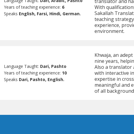
Language Taught:
Dari, Arabic, Pashto
translator and ha
With qualificati
Years of teaching experience:
6
Sakallah Translat
Speaks
English, Farsi, Hindi, German.
teaching strategy
experience, provi
environment.
Khwaja, an adept 
nine years, helpi
Language Taught:
Dari, Pashto
Also a translator
with interactive i
Years of teaching experience:
10
expertise in cros
Speaks
Dari, Pashto, English.
meaningful and ef
of all background