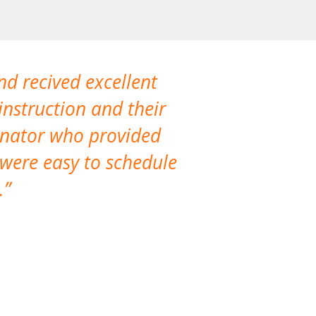
nd recived excellent
The company 
instruction and their
are extremely
dinator who provided
classes!
 were easy to schedule
accomm
.