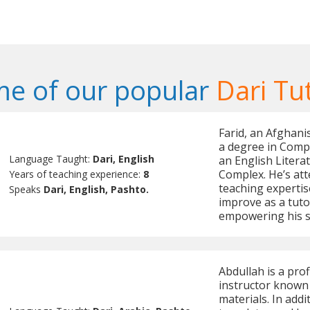
e of our popular
Dari Tu
Farid, an Afghanis
a degree in Comp
Language Taught:
Dari, English
an English Liter
Complex. He’s at
Years of teaching experience:
8
teaching expertis
Speaks
Dari, English, Pashto.
improve as a tuto
empowering his st
Abdullah is a prof
instructor known
materials. In addi