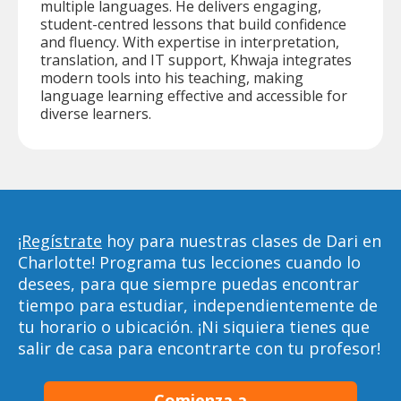
multiple languages. He delivers engaging,
student-centred lessons that build confidence
and fluency. With expertise in interpretation,
translation, and IT support, Khwaja integrates
modern tools into his teaching, making
language learning effective and accessible for
diverse learners.
¡Regístrate
hoy para nuestras clases de Dari en
Charlotte! Programa tus lecciones cuando lo
desees, para que siempre puedas encontrar
tiempo para estudiar, independientemente de
tu horario o ubicación. ¡Ni siquiera tienes que
salir de casa para encontrarte con tu profesor!
Comienza a