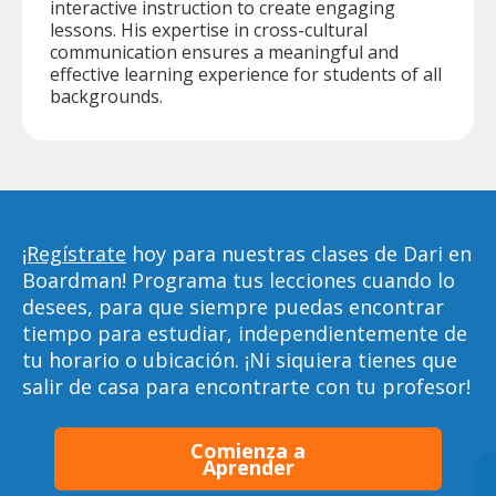
interactive instruction to create engaging
lessons. His expertise in cross-cultural
communication ensures a meaningful and
effective learning experience for students of all
backgrounds.
¡Regístrate
hoy para nuestras clases de Dari en
Boardman! Programa tus lecciones cuando lo
desees, para que siempre puedas encontrar
tiempo para estudiar, independientemente de
tu horario o ubicación. ¡Ni siquiera tienes que
salir de casa para encontrarte con tu profesor!
Comienza a
Aprender