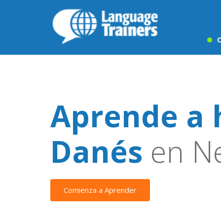
C
Aprende a 
Danés
en Ne
Comienza a Aprender