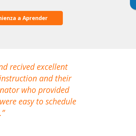
ienza a Aprender
nd recived excellent
The company 
instruction and their
are extremely
dinator who provided
classes!
 were easy to schedule
accomm
.