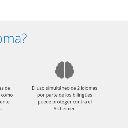
ioma?
es de
El uso simultáneo de 2 idiomas
o como
por parte de los bilingües
mente
puede proteger contra el
s
Alzheimer.
.