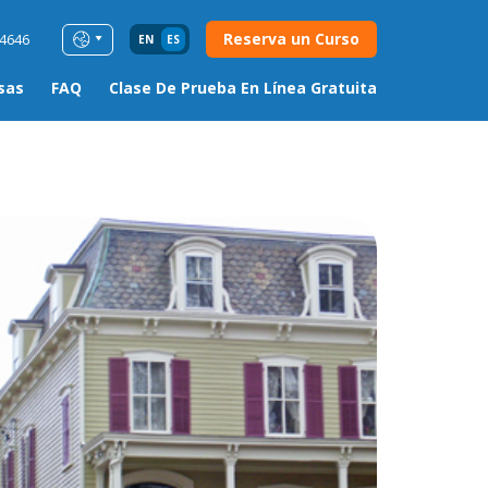
Reserva un Curso
54646
EN
ES
sas
FAQ
Clase De Prueba En Línea Gratuita