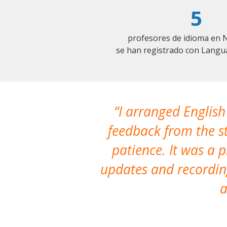
5
profesores de idioma en 
se han registrado con Langu
I arranged English
feedback from the st
patience. It was a 
updates and recording
a