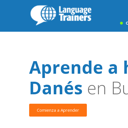
C
Aprende a 
Danés
en Bu
Comienza a Aprender