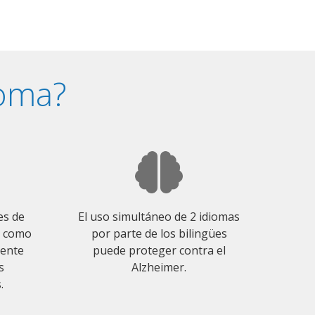
ioma?
es de
El uso simultáneo de 2 idiomas
o como
por parte de los bilingües
mente
puede proteger contra el
s
Alzheimer.
.