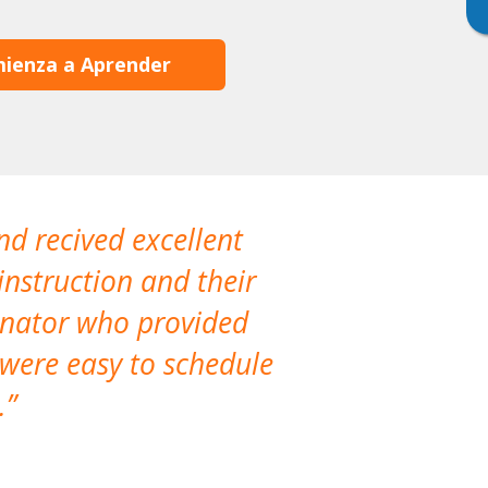
ienza a Aprender
nd recived excellent
The company 
instruction and their
are extremely
dinator who provided
classes!
 were easy to schedule
accomm
.