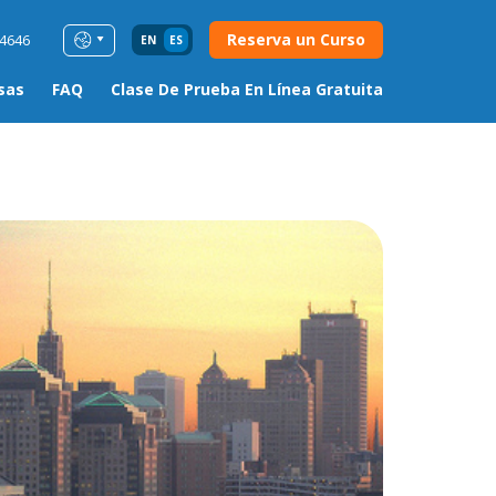
Reserva un Curso
54646
EN
ES
sas
FAQ
Clase De Prueba En Línea Gratuita