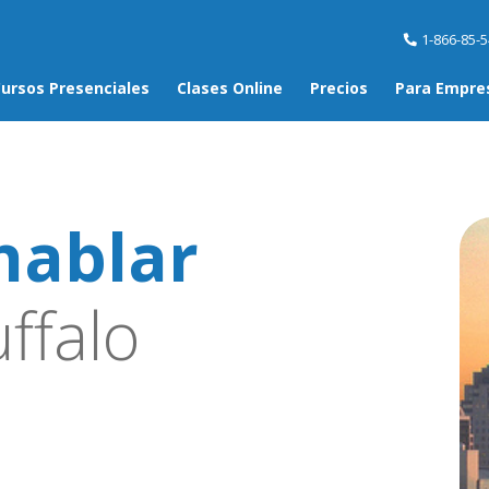
1-866-85-
ursos Presenciales
Clases Online
Precios
Para Empre
hablar
ffalo