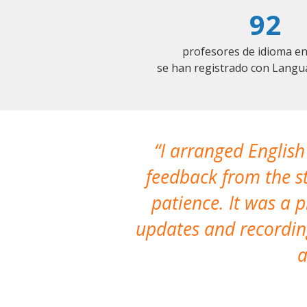
92
profesores de idioma en
se han registrado con Langu
I arranged English
feedback from the st
patience. It was a 
updates and recording
a