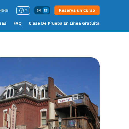
Reserva un Curso
54646
EN
ES
sas
FAQ
Clase De Prueba En Línea Gratuita