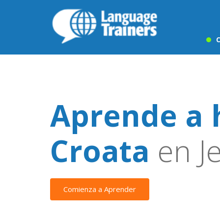
C
Aprende a 
Croata
en Je
Comienza a Aprender