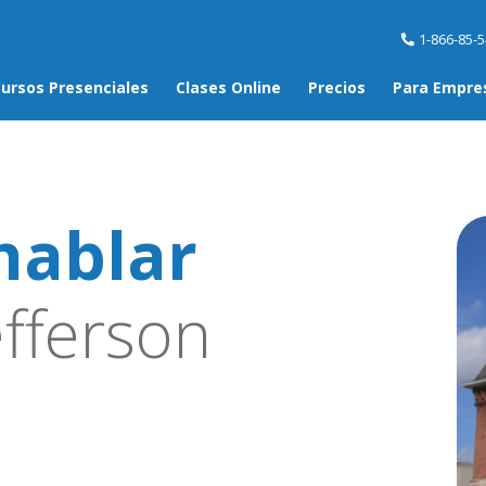
1-866-85-
ursos Presenciales
Clases Online
Precios
Para Empre
hablar
fferson