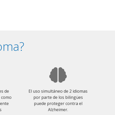
ioma?
es de
El uso simultáneo de 2 idiomas
o como
por parte de los bilingües
mente
puede proteger contra el
s
Alzheimer.