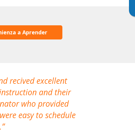
ienza a Aprender
nd recived excellent
The company 
instruction and their
are extremely
dinator who provided
classes!
 were easy to schedule
accomm
.