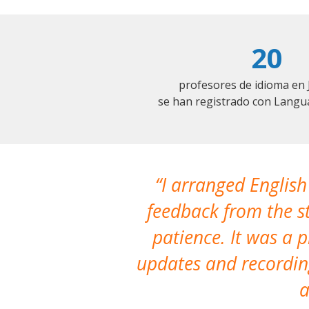
20
profesores de idioma en 
se han registrado con Langu
I arranged English
feedback from the st
patience. It was a 
updates and recording
a